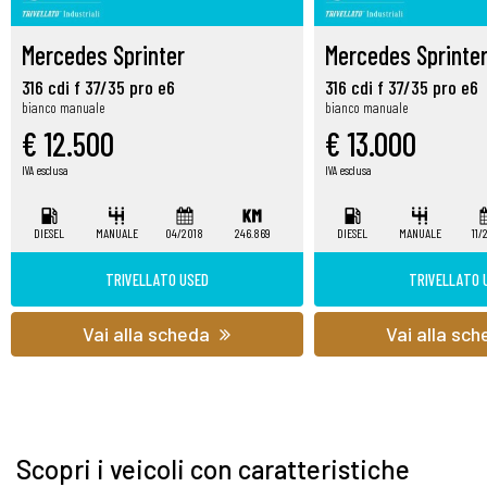
Mercedes Sprinter
Mercedes Sprinte
316 cdi f 37/35 pro e6
316 cdi f 37/35 pro e6
bianco manuale
bianco manuale
€ 12.500
€ 13.000
IVA esclusa
IVA esclusa
DIESEL
MANUALE
04/2018
246.869
DIESEL
MANUALE
11/
TRIVELLATO USED
TRIVELLATO 
Vai alla scheda
Vai alla sc
Scopri i veicoli con caratteristiche