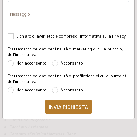
Via Cesarina 23
Messaggio
37066 Sommacampagna
L'officina veicoli commerciali Mercedes-Benz di Verona
Sommacampagna
ti mette a disposizione
tecnici e meccanici
Dichiaro di aver letto e compreso l'
informativa sulla Privacy
certificati Mercedes-Benz
per offrirvi il miglior servizio possibile.
Trivellato ti propone
consulenti tecnici dedicati
Trattamento dei dati per finalità di marketing di cui al punto b)
all'accettazione
che saranno a tua disposizione per qualsiasi
dell'informativa
informazione o necessità.
Non acconsento
Acconsento
I nostri servizi
Trattamento dei dati per finalità di profilazione di cui al punto c)
dell'informativa
Con il servizio officina veicoli commerciali Mercedes di Verona
Sommacampagna, inoltre, avrai a disposizione un team di
Non acconsento
Acconsento
persone che potranno seguirti per qualsiasi informazione e
richiesta per quanto riguarda:
Garanzie
Assicurazioni
Estensioni di garanzia
Pacchetti Assistenza
Contrattualististica Mercedes-Benz.