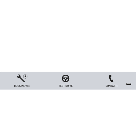
Copyright 2026 TRIVELLATO VEICOLI INDUSTRIALI S.R.L. - All rights reserved
- Capitale sociale Euro 26.000 i.v. - P.IVA / Codice Fiscale / Registro Imprese
di Vicenza n. 00562420240