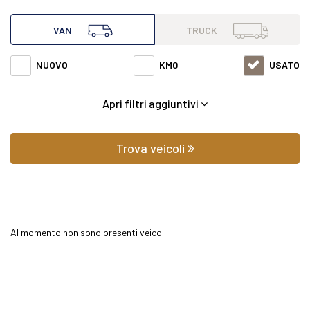
all'interno di questa pagina abbiamo a disposizione
VAN
TRUCK
Mercedes van Sprinter 316 2.1 cdi f 37/35 rwd h2 7g-tronic
NUOVO
KM0
USATO
con varie fasce di prezzi ed equipaggiamenti in grado di
Apri filtri aggiuntivi
soddisfare qualsiasi esigenza di comfort o prestazione.
Oltre a conoscere il prezzo potrai scoprire gli
Trova veicoli
equipaggiamenti, le foto di interni ed esterni, le tipologie di
allestimento ed il chilometraggio (nel caso di veicoli usati).
Al momento non sono presenti veicoli
Contattaci per richiedere qualsiasi informazione o un
preventivo gratuito.