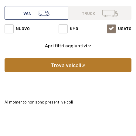
all'interno di questa pagina abbiamo a disposizione
VAN
TRUCK
Mercedes van Sprinter 316 cdi f 37/35 executive e5b+ con
NUOVO
KM0
USATO
varie fasce di prezzi ed equipaggiamenti in grado di
Apri filtri aggiuntivi
soddisfare qualsiasi esigenza di comfort o prestazione.
Oltre a conoscere il prezzo potrai scoprire gli
Trova veicoli
equipaggiamenti, le foto di interni ed esterni, le tipologie di
allestimento ed il chilometraggio (nel caso di veicoli usati).
Al momento non sono presenti veicoli
Contattaci per richiedere qualsiasi informazione o un
preventivo gratuito.