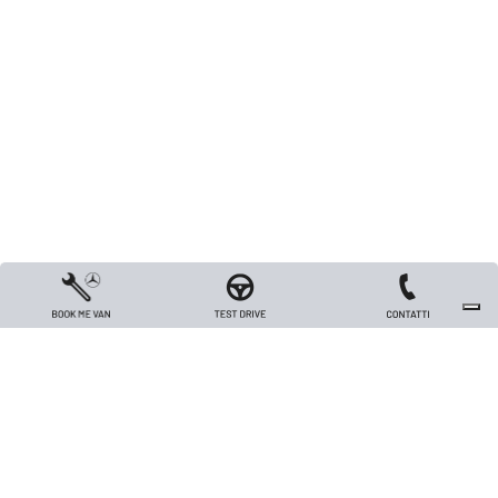
Copyright 2026 TRIVELLATO VEICOLI INDUSTRIALI S.R.L. - All rights reserved
- Capitale sociale Euro 26.000 i.v. - P.IVA / Codice Fiscale / Registro Imprese
di Vicenza n. 00562420240