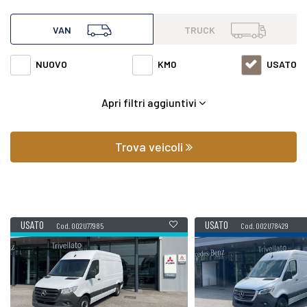
all'interno di questa pagina abbiamo a disposizione
VAN
TRUCK
Mercedes van Sprinter del 2022 con varie fasce di prezzi ed
NUOVO
KM0
USATO
equipaggiamenti in grado di soddisfare qualsiasi esigenza
Apri filtri aggiuntivi
di comfort o prestazione.
Oltre a conoscere il prezzo potrai scoprire gli
Trova veicoli
equipaggiamenti, le foto di interni ed esterni, le tipologie di
allestimento ed il chilometraggio (nel caso di veicoli usati).
USATO
USATO
Cod. 002U77985
Cod. 002U78429
Contattaci per richiedere qualsiasi informazione o un
preventivo gratuito.