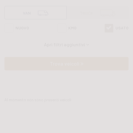
all'interno di questa pagina abbiamo a disposizione
VAN
TRUCK
Mercedes van Sprinter 314 del 2022 con varie fasce di prezzi
NUOVO
KM0
USATO
ed equipaggiamenti in grado di soddisfare qualsiasi
Apri filtri aggiuntivi
esigenza di comfort o prestazione.
Oltre a conoscere il prezzo potrai scoprire gli
Trova veicoli
equipaggiamenti, le foto di interni ed esterni, le tipologie di
allestimento ed il chilometraggio (nel caso di veicoli usati).
Al momento non sono presenti veicoli
Contattaci per richiedere qualsiasi informazione o un
preventivo gratuito.