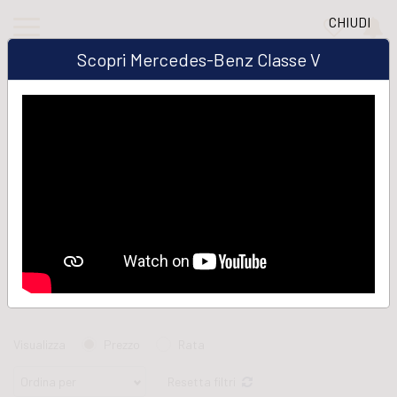
CHIUDI
Scopri Mercedes-Benz Classe V
Home
Mercedes Van
Mercedes truck usati
Mercedes truck Sprinter usati
Mercedes van Sprinter 314 usati
Mercedes van Sprinter 314 del
2022 usati
In questa sezione troverai le migliori offerte su Mercedes van
Sprinter usato. Nel nostro sito potrai scegliere Mercedes
Visualizza
Prezzo
Rata
Sprinter in modo semplice e veloce. Nello specifico,
Resetta filtri