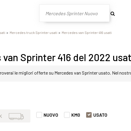
sati
Mercedes truck Sprinter usati
Mercedes van Sprinter 416 usati
van Sprinter 416 del 2022 usat
roverai le migliori offerte su Mercedes van Sprinter usato. Nel nostr
in modo semplice e veloce. Nello specifico, all'interno di questa pa
er 416 del 2022 con varie fasce di prezzi ed equipaggiamenti in grad
NUOVO
KM0
USATO
K
t o prestazione.