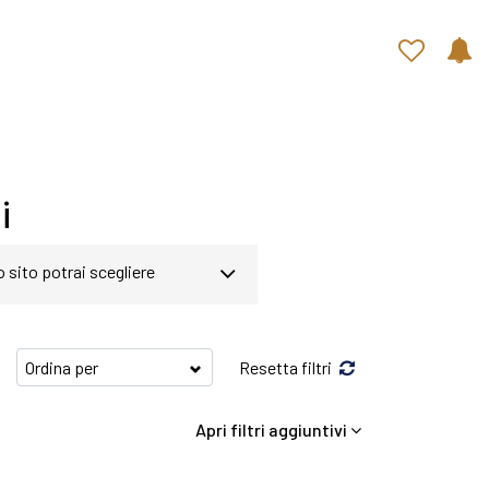
Contatti rapidi
i
o sito potrai scegliere
gina abbiamo a disposizione
Resetta filtri
o di soddisfare qualsiasi
Apri filtri aggiuntivi