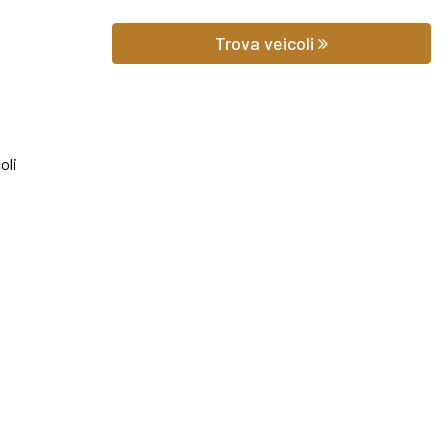
 prezzo potrai scoprire gli equipaggiamenti, le foto di interni ed ester
Trova veicoli
hilometraggio (nel caso di veicoli usati).
iedere qualsiasi informazione o un preventivo gratuito.
oli