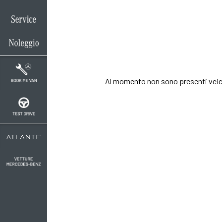
Oltre a conoscere il
allestimento ed il c
Contattaci per rich
Al momento non sono presenti veic