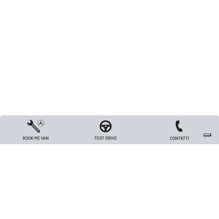
Copyright 2026 TRIVELLATO VEICOLI INDUSTRIALI S.R.L. - All rights reserved
- Capitale sociale Euro 26.000 i.v. - P.IVA / Codice Fiscale / Registro Imprese
di Vicenza n. 00562420240