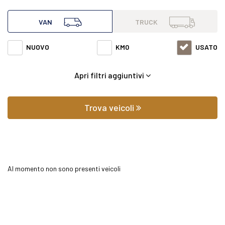
all'interno di questa pagina abbiamo a disposizione
VAN
TRUCK
Mercedes van Sprinter 419 cdi(bluetec) tp 43/35 pro evi con
NUOVO
KM0
USATO
varie fasce di prezzi ed equipaggiamenti in grado di
Apri filtri aggiuntivi
soddisfare qualsiasi esigenza di comfort o prestazione.
Oltre a conoscere il prezzo potrai scoprire gli
Trova veicoli
equipaggiamenti, le foto di interni ed esterni, le tipologie di
allestimento ed il chilometraggio (nel caso di veicoli usati).
Al momento non sono presenti veicoli
Contattaci per richiedere qualsiasi informazione o un
preventivo gratuito.