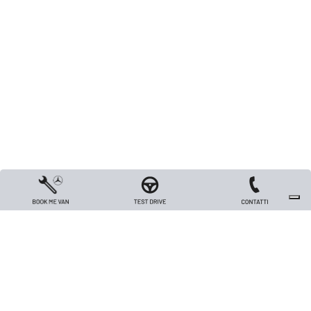
Copyright 2026 TRIVELLATO VEICOLI INDUSTRIALI S.R.L. - All rights reserved
- Capitale sociale Euro 26.000 i.v. - P.IVA / Codice Fiscale / Registro Imprese
di Vicenza n. 00562420240
Privacy
-
Cookie policy
- made in
Web Industry®