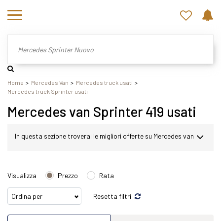
Home
Mercedes Van
Mercedes truck usati
Mercedes truck Sprinter usati
Mercedes van Sprinter 419 usati
In questa sezione troverai le migliori offerte su Mercedes van
Sprinter usato. Nel nostro sito potrai scegliere Mercedes
Visualizza
Prezzo
Rata
Sprinter in modo semplice e veloce. Nello specifico,
Resetta filtri
all'interno di questa pagina abbiamo a disposizione