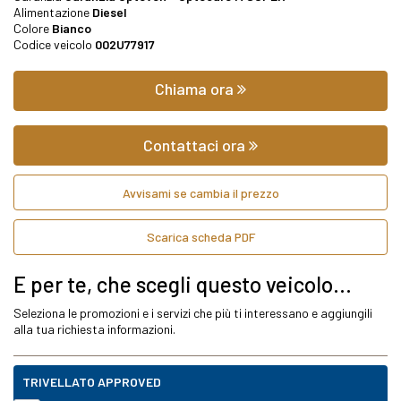
Alimentazione
Diesel
Colore
Bianco
Codice veicolo
002U77917
Chiama ora
Contattaci ora
Avvisami se cambia il prezzo
Scarica scheda PDF
E per te, che scegli questo veicolo...
Seleziona le promozioni e i servizi che più ti interessano e aggiungili
alla tua richiesta informazioni.
TRIVELLATO APPROVED