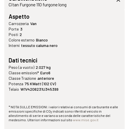
Citan Furgone 110 furgone long
Aspetto
Carrozzeria
Van
Porte
3
Posti
2
Colore esterno
Bianco
Interni
tessuto caluma nero
Dati tecnici
Peso (a vuoto)
2.027 kg
Classe emissioni*
Euro6
Classe Trazione
anteriore
Potenza
75 KWatt (102 CV)
Telaio
W1V4206231U345399
* NOTA SULLE EMISSIONI: i valori relativi ai consumi di carburante e alle
emissioni specifiche di CO
indicati sono riferiti al veicolo in
2
allestimento di serie e variano a seconda delle caratteristiche del
medesimo. Ulteriori informazioni sul sito
www.mise.gov.it