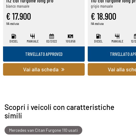
112 cdi furgone long pro
110 cdi furgone long p
bianco manuale
grigio manuale
€ 17.900
€ 18.900
IVA esclusa
IVA esclusa
DIESEL
MANUALE
02/2022
105.956
DIESEL
MANUALE
12/
TRIVELLATO APPROVED
TRIVELLATO AP
Vai alla scheda
Vai alla sc
Scopri i veicoli con caratteristiche
simili
Mercedes van Citan Furgone 110 usati