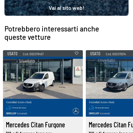
Vai al sito web!
Potrebbero interessarti anche
queste vetture
USATO
USATO
Cod. 002U78407
Cod. 002U78214
Mercedes Citan Furgone
Mercedes Citan F