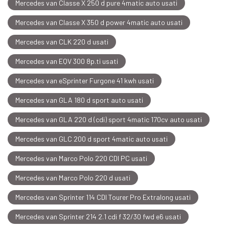
Mercedes van Classe X 250 d pure 4matic auto usati
Mercedes van Classe X 350 d power 4matic auto usati
Mercedes van CLK 220 d usati
Mercedes van EQV 300 8p.ti usati
Mercedes van eSprinter Furgone 41 kwh usati
Mercedes van GLA 180 d sport auto usati
Mercedes van GLA 220 d (cdi) sport 4matic 170cv auto usati
Mercedes van GLC 200 d sport 4matic auto usati
Mercedes van Marco Polo 220 CDI PC usati
Mercedes van Marco Polo 220 d usati
Mercedes van Sprinter 114 CDI Tourer Pro Extralong usati
Mercedes van Sprinter 214 2.1 cdi f 32/30 fwd e6 usati