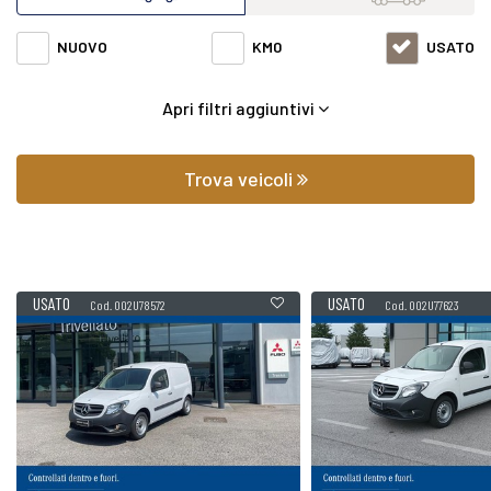
fasce di prezzi ed equipaggiamenti in grado di soddisfare
NUOVO
KM0
USATO
qualsiasi esigenza di comfort o prestazione.
Apri filtri aggiuntivi
Oltre a conoscere il prezzo potrai scoprire gli
equipaggiamenti, le foto di interni ed esterni, le tipologie di
Trova veicoli
allestimento ed il chilometraggio (nel caso di veicoli usati).
Contattaci per richiedere qualsiasi informazione o un
USATO
USATO
Cod. 002U78572
Cod. 002U77623
preventivo gratuito.