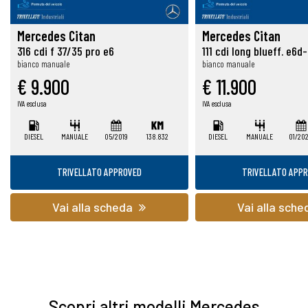
Mercedes Citan
Mercedes Citan
316 cdi f 37/35 pro e6
111 cdi long blueff. e6
bianco manuale
bianco manuale
€ 9.900
€ 11.900
IVA esclusa
IVA esclusa
DIESEL
MANUALE
05/2019
138.832
DIESEL
MANUALE
01/20
TRIVELLATO APPROVED
TRIVELLATO APP
Vai alla scheda
Vai alla sch
Scopri altri modelli Mercedes