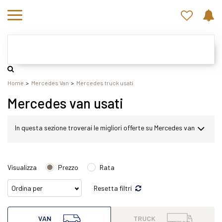
Home
Mercedes Van
Mercedes truck usati
Mercedes van usati
In questa sezione troverai le migliori offerte su Mercedes van
usato. Nel nostro sito potrai scegliere Mercedes in modo
Visualizza
Prezzo
Rata
semplice e veloce. Nello specifico, all'interno di questa
Resetta filtri
pagina abbiamo a disposizione Mercedes van con varie
VAN
TRUCK