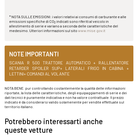
* NOTA SULLE EMISSIONI: i valori relativi ai consumi di carburante e alle
emissioni specifiche di CO
indicati sono riferiti al veicolo in
2
allestimento di serie e variano a seconda delle caratteristiche del
medesimo. Ulteriori informazioni sul sito
www.mise.gov.it
NOTE IMPORTANTI
SCANIA R 500 TRATTORE AUTOMATICO + RALLENTATORE
RETARDER SPOILER SUP+ LATERALI FRIGO IN CABINA +
LETTINI+ COMANDI AL VOLANTE
NOTA BENE: pur controllando costantemente la qualità delle informazioni
riportate, la lista delle caratteristiche, degli equipaggiamenti di serie e dei
dati tecnici è puramente indicativa e non ha valore contrattuale. Il prezzo
indicato è da considerarsi valido solamenente per vendite effettuate sul
territorio italiano.
Potrebbero interessarti anche
queste vetture