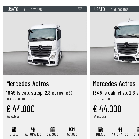
USATO
USATO
Cod. 007U165
Cod. 007U166
Mercedes Actros
Mercedes Actros
1845 ls cab. str.sp. 2,3 eurovi(e5)
1845 ls cab. cl.sp. 2,3 
bianco automatico
automatico
€ 44.000
€ 44.000
IVA esclusa
IVA esclusa
DIESEL
AUTOMATICO
02/2020
501.860
DIESEL
AUTOMATICO
01/