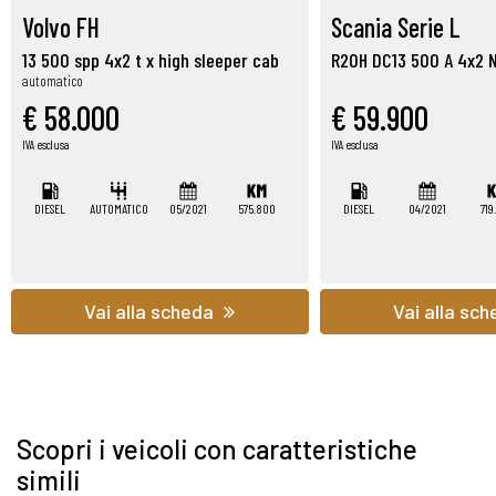
Volvo FH
Scania Serie L
13 500 spp 4x2 t x high sleeper cab
R20H DC13 500 A 4x2 
automatico
€ 58.000
€ 59.900
IVA esclusa
IVA esclusa
DIESEL
AUTOMATICO
05/2021
575.800
DIESEL
04/2021
719
Vai alla scheda
Vai alla sc
Scopri i veicoli con caratteristiche
simili