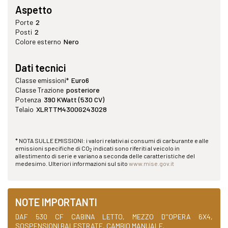
Aspetto
Porte
2
Posti
2
Colore esterno
Nero
Dati tecnici
Classe emissioni*
Euro6
Classe Trazione
posteriore
Potenza
390 KWatt (530 CV)
Telaio
XLRTTM4300G243028
* NOTA SULLE EMISSIONI: i valori relativi ai consumi di carburante e alle
emissioni specifiche di CO
indicati sono riferiti al veicolo in
2
allestimento di serie e variano a seconda delle caratteristiche del
medesimo. Ulteriori informazioni sul sito
www.mise.gov.it
NOTE IMPORTANTI
DAF 530 CF CABINA LETTO, MEZZO D''OPERA 6X4,
SOSPENSIONI BALESTRATE, CAMBIO MANUALE.