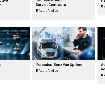
ctive
Me
ServiceContracts
ol
Approfondisci
Mercedes-Benz Van Uptime
Ac
e
ne
Approfondisci