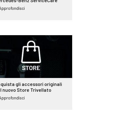
rcedes-Benz ServiceCare
Approfondisci
quista gli accessori originali
l nuovo Store Trivellato
Approfondisci