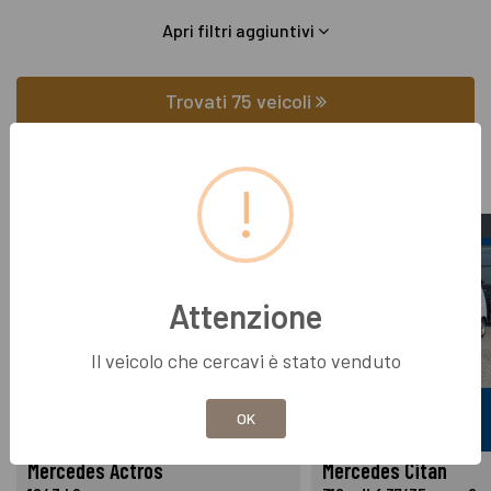
Apri filtri aggiuntivi
Trovati
75
veicoli
USATO
USATO
Cod. 009U203
Cod. 002U78572
Attenzione
Il veicolo che cercavi è stato venduto
OK
Mercedes Actros
Mercedes Citan