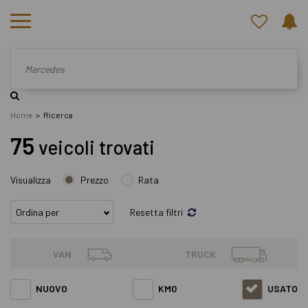
Home
Ricerca
75
veicoli trovati
Visualizza
Prezzo
Rata
Resetta filtri
VAN
TRUCK
NUOVO
KM0
USATO