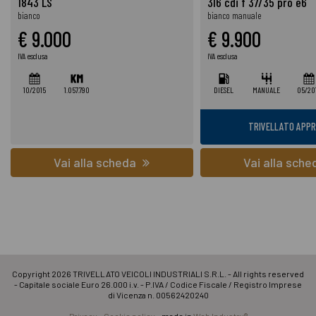
1843 LS
316 cdi f 37/35 pro e6
bianco
bianco manuale
€ 9.000
€ 9.900
IVA esclusa
IVA esclusa
10/2015
1.057.790
DIESEL
MANUALE
05/20
TRIVELLATO APP
Vai alla scheda
Vai alla sch
Copyright 2026 TRIVELLATO VEICOLI INDUSTRIALI S.R.L. - All rights reserved
- Capitale sociale Euro 26.000 i.v. - P.IVA / Codice Fiscale / Registro Imprese
di Vicenza n. 00562420240
Privacy
-
Cookie policy
- made in
Web Industry®