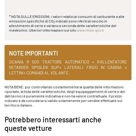
* NOTA SULLE EMISSIONI: i valori relativi ai consumi di carburante e alle
emissioni specifiche di CO
indicati sono riferiti al veicolo in
2
allestimento di serie e variano a seconda delle caratteristiche del
medesimo. Ulteriori informazioni sul sito
www.mise.gov.it
NOTE IMPORTANTI
SCANIA R 500 TRATTORE AUTOMATICO + RALLENTATORE
RETARDER SPOILER SUP+ LATERALI FRIGO IN CABINA +
LETTINI+ COMANDI AL VOLANTE
NOTA BENE: pur controllando costantemente la qualità delle informazioni
riportate, la lista delle caratteristiche, degli equipaggiamenti di serie e dei
dati tecnici è puramente indicativa e non ha valore contrattuale. Il prezzo
indicato è da considerarsi valido solamenente per vendite effettuate sul
territorio italiano.
Potrebbero interessarti anche
queste vetture