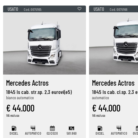
USATO
USATO
Cod. 007U165
Cod. 007U166
Mercedes Actros
Mercedes Actros
1845 ls cab. str.sp. 2,3 eurovi(e5)
1845 ls cab. cl.sp. 2,3 
bianco automatico
automatico
€ 44.000
€ 44.000
IVA esclusa
IVA esclusa
DIESEL
AUTOMATICO
02/2020
501.860
DIESEL
AUTOMATICO
01/