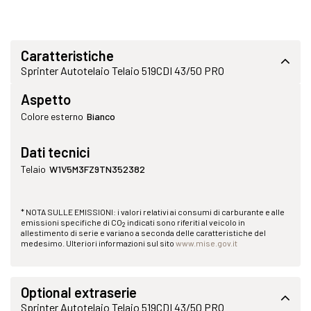
Caratteristiche
Sprinter Autotelaio Telaio 519CDI 43/50 PRO
Aspetto
Colore esterno
Bianco
Dati tecnici
Telaio
W1V5M3FZ9TN352382
* NOTA SULLE EMISSIONI: i valori relativi ai consumi di carburante e alle
emissioni specifiche di CO
indicati sono riferiti al veicolo in
2
allestimento di serie e variano a seconda delle caratteristiche del
medesimo. Ulteriori informazioni sul sito
www.mise.gov.it
Optional extraserie
Sprinter Autotelaio Telaio 519CDI 43/50 PRO