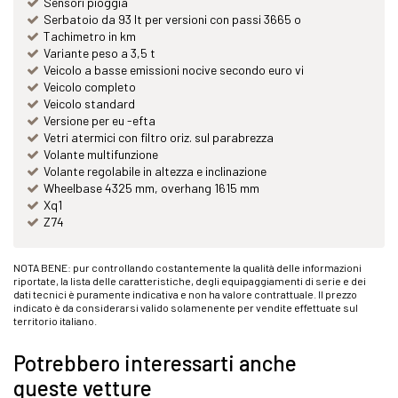
Sensori pioggia
Serbatoio da 93 lt per versioni con passi 3665 o
Tachimetro in km
Variante peso a 3,5 t
Veicolo a basse emissioni nocive secondo euro vi
Veicolo completo
Veicolo standard
Versione per eu -efta
Vetri atermici con filtro oriz. sul parabrezza
Volante multifunzione
Volante regolabile in altezza e inclinazione
Wheelbase 4325 mm, overhang 1615 mm
Xq1
Z74
NOTA BENE: pur controllando costantemente la qualità delle informazioni
riportate, la lista delle caratteristiche, degli equipaggiamenti di serie e dei
dati tecnici è puramente indicativa e non ha valore contrattuale. Il prezzo
indicato è da considerarsi valido solamenente per vendite effettuate sul
territorio italiano.
Potrebbero interessarti anche
queste vetture