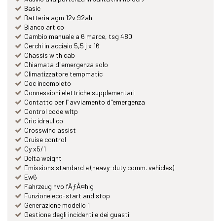
Basic
Batteria agm 12v 92ah
Bianco artico
Cambio manuale a 6 marce, tsg 480
Cerchi in acciaio 5,5 j x 16
Chassis with cab
Chiamata d"emergenza solo
Climatizzatore tempmatic
Coc incompleto
Connessioni elettriche supplementari
Contatto per l"avviamento d"emergenza
Control code wltp
Cric idraulico
Crosswind assist
Cruise control
Cy x5/1
Delta weight
Emissions standard e (heavy-duty comm. vehicles)
Ew6
Fahrzeug hvo fÃƒÂ¤hig
Funzione eco-start and stop
Generazione modello 1
Gestione degli incidenti e dei guasti