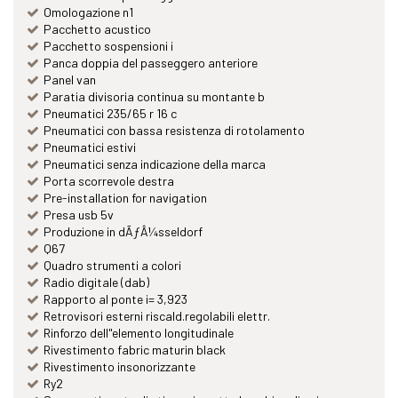
Omologazione n1
Pacchetto acustico
Pacchetto sospensioni i
Panca doppia del passeggero anteriore
Panel van
Paratia divisoria continua su montante b
Pneumatici 235/65 r 16 c
Pneumatici con bassa resistenza di rotolamento
Pneumatici estivi
Pneumatici senza indicazione della marca
Porta scorrevole destra
Pre-installation for navigation
Presa usb 5v
Produzione in dÃƒÂ¼sseldorf
Q67
Quadro strumenti a colori
Radio digitale (dab)
Rapporto al ponte i= 3,923
Retrovisori esterni riscald.regolabili elettr.
Rinforzo dell"elemento longitudinale
Rivestimento fabric maturin black
Rivestimento insonorizzante
Ry2