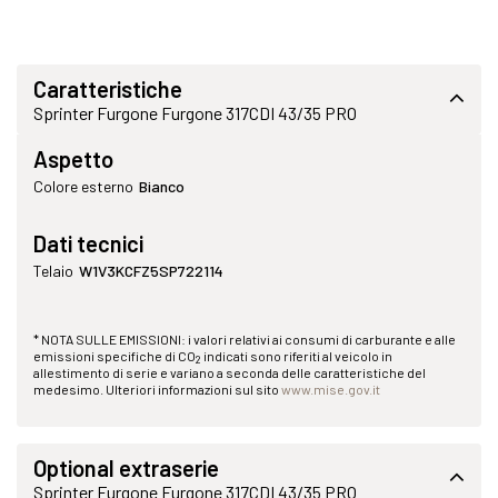
Caratteristiche
Sprinter Furgone Furgone 317CDI 43/35 PRO
Aspetto
Colore esterno
Bianco
Dati tecnici
Telaio
W1V3KCFZ5SP722114
* NOTA SULLE EMISSIONI: i valori relativi ai consumi di carburante e alle
emissioni specifiche di CO
indicati sono riferiti al veicolo in
2
allestimento di serie e variano a seconda delle caratteristiche del
medesimo. Ulteriori informazioni sul sito
www.mise.gov.it
Optional extraserie
Sprinter Furgone Furgone 317CDI 43/35 PRO