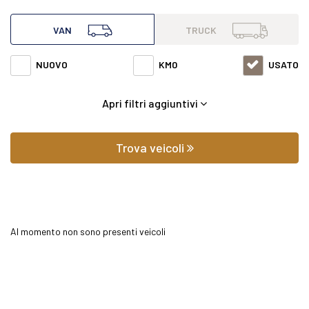
all'interno di questa pagina abbiamo a disposizione
VAN
TRUCK
Mercedes van Sprinter 416 del 2021 con varie fasce di prezzi
NUOVO
KM0
USATO
ed equipaggiamenti in grado di soddisfare qualsiasi
Apri filtri aggiuntivi
esigenza di comfort o prestazione.
Oltre a conoscere il prezzo potrai scoprire gli
Trova veicoli
equipaggiamenti, le foto di interni ed esterni, le tipologie di
allestimento ed il chilometraggio (nel caso di veicoli usati).
Al momento non sono presenti veicoli
Contattaci per richiedere qualsiasi informazione o un
preventivo gratuito.