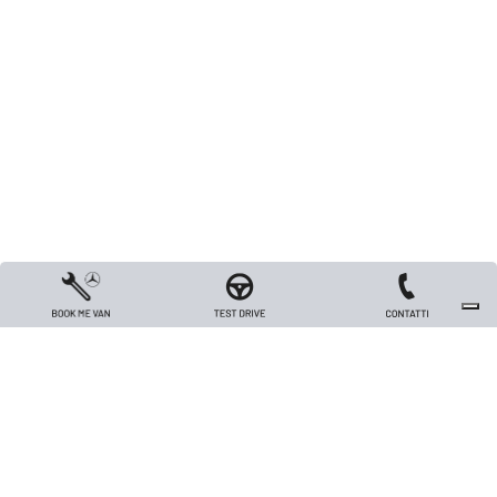
Copyright 2026 TRIVELLATO VEICOLI INDUSTRIALI S.R.L. - All rights reserved
- Capitale sociale Euro 26.000 i.v. - P.IVA / Codice Fiscale / Registro Imprese
di Vicenza n. 00562420240