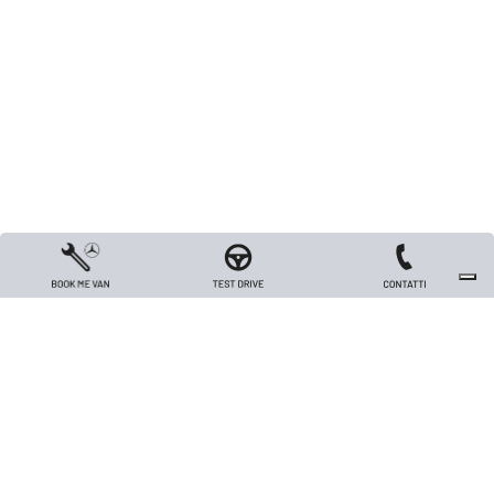
Copyright 2026 TRIVELLATO VEICOLI INDUSTRIALI S.R.L. - All rights reserved
- Capitale sociale Euro 26.000 i.v. - P.IVA / Codice Fiscale / Registro Imprese
di Vicenza n. 00562420240
Privacy
-
Cookie policy
- made in
Web Industry®