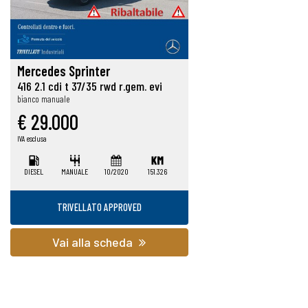
Mercedes Sprinter
416 2.1 cdi t 37/35 rwd r.gem. evi
bianco manuale
€ 29.000
IVA esclusa
DIESEL
MANUALE
10/2020
151.326
TRIVELLATO APPROVED
Vai alla scheda