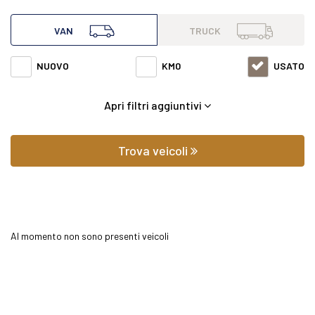
all'interno di questa pagina abbiamo a disposizione
VAN
TRUCK
Mercedes van Sprinter 415 del 2025 con varie fasce di prezzi
NUOVO
KM0
USATO
ed equipaggiamenti in grado di soddisfare qualsiasi
Apri filtri aggiuntivi
esigenza di comfort o prestazione.
Oltre a conoscere il prezzo potrai scoprire gli
Trova veicoli
equipaggiamenti, le foto di interni ed esterni, le tipologie di
allestimento ed il chilometraggio (nel caso di veicoli usati).
Al momento non sono presenti veicoli
Contattaci per richiedere qualsiasi informazione o un
preventivo gratuito.