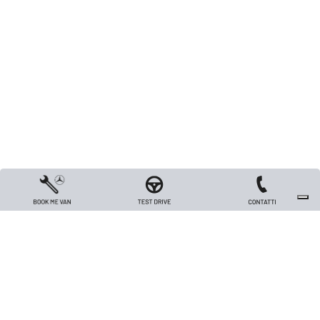
Copyright 2026 TRIVELLATO VEICOLI INDUSTRIALI S.R.L. - All rights reserved
- Capitale sociale Euro 26.000 i.v. - P.IVA / Codice Fiscale / Registro Imprese
di Vicenza n. 00562420240