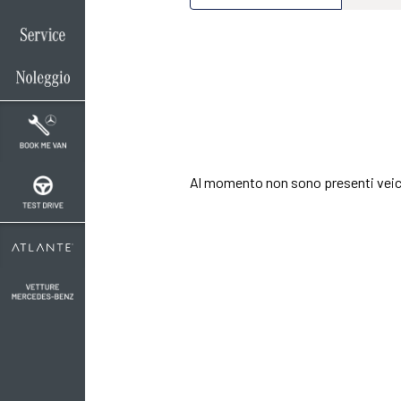
Oltre a conoscere il
allestimento ed il c
Contattaci per rich
Al momento non sono presenti veic