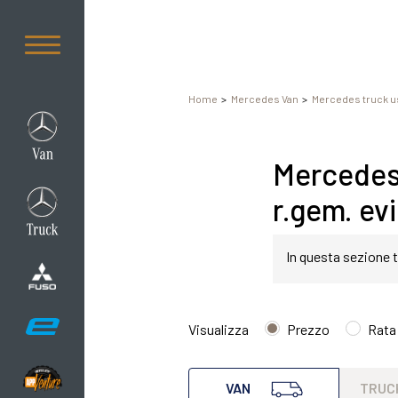
Home
Mercedes Van
Mercedes truck u
Mercedes 
r.gem. evi
In questa sezione t
Mercedes Sprinter 
Visualizza
Prezzo
Rata
Mercedes van Sprint
VAN
TRUC
grado di soddisfar