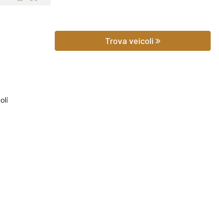
 prezzo potrai scoprire gli equipaggiamenti, le foto di interni ed ester
Trova veicoli
hilometraggio (nel caso di veicoli usati).
iedere qualsiasi informazione o un preventivo gratuito.
oli