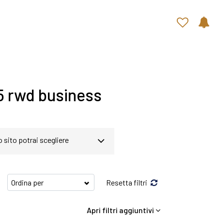
Contatti rapidi
35 rwd business
o sito potrai scegliere
gina abbiamo a disposizione
Resetta filtri
ezzi ed equipaggiamenti in
Apri filtri aggiuntivi