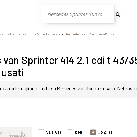
sati
Mercedes truck Sprinter usati
Mercedes van Sprinter 414 usati
van Sprinter 414 2.1 cdi t 43/
 usati
roverai le migliori offerte su Mercedes van Sprinter usato. Nel nostr
in modo semplice e veloce. Nello specifico, all'interno di questa pa
er 414 2.1 cdi t 43/35 rwd business r.gem. evi con varie fasce di pr
NUOVO
KM0
USATO
K
e qualsiasi esigenza di comfort o prestazione.