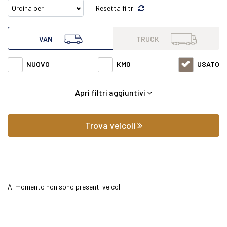
Resetta filtri
all'interno di questa pagina abbiamo a disposizione
VAN
TRUCK
Mercedes van Sprinter 414 2.1 cdi f 37/35 rwd h2 r.gem. 7g-
NUOVO
KM0
USATO
tronic con varie fasce di prezzi ed equipaggiamenti in grado
Apri filtri aggiuntivi
di soddisfare qualsiasi esigenza di comfort o prestazione.
Oltre a conoscere il prezzo potrai scoprire gli
Trova veicoli
equipaggiamenti, le foto di interni ed esterni, le tipologie di
allestimento ed il chilometraggio (nel caso di veicoli usati).
Al momento non sono presenti veicoli
Contattaci per richiedere qualsiasi informazione o un
preventivo gratuito.