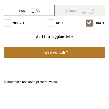
all'interno di questa pagina abbiamo a disposizione
VAN
TRUCK
Mercedes van Sprinter 413 bluetec f 37/35 e6 con varie fasce
NUOVO
KM0
USATO
di prezzi ed equipaggiamenti in grado di soddisfare
Apri filtri aggiuntivi
qualsiasi esigenza di comfort o prestazione.
Oltre a conoscere il prezzo potrai scoprire gli
Trova veicoli
equipaggiamenti, le foto di interni ed esterni, le tipologie di
allestimento ed il chilometraggio (nel caso di veicoli usati).
Al momento non sono presenti veicoli
Contattaci per richiedere qualsiasi informazione o un
preventivo gratuito.