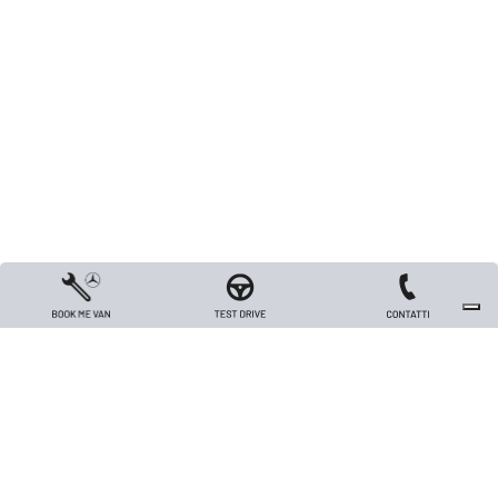
Copyright 2026 TRIVELLATO VEICOLI INDUSTRIALI S.R.L. - All rights reserved
- Capitale sociale Euro 26.000 i.v. - P.IVA / Codice Fiscale / Registro Imprese
di Vicenza n. 00562420240