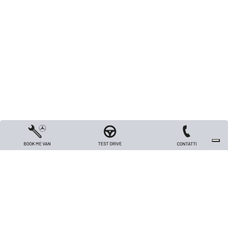
Copyright 2026 TRIVELLATO VEICOLI INDUSTRIALI S.R.L. - All rights reserved
- Capitale sociale Euro 26.000 i.v. - P.IVA / Codice Fiscale / Registro Imprese
di Vicenza n. 00562420240