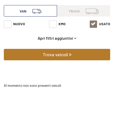
all'interno di questa pagina abbiamo a disposizione
VAN
TRUCK
Mercedes van Sprinter 413 del 2012 con varie fasce di prezzi
NUOVO
KM0
USATO
ed equipaggiamenti in grado di soddisfare qualsiasi
Apri filtri aggiuntivi
esigenza di comfort o prestazione.
Oltre a conoscere il prezzo potrai scoprire gli
Trova veicoli
equipaggiamenti, le foto di interni ed esterni, le tipologie di
allestimento ed il chilometraggio (nel caso di veicoli usati).
Al momento non sono presenti veicoli
Contattaci per richiedere qualsiasi informazione o un
preventivo gratuito.