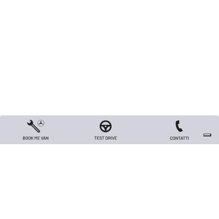
Copyright 2026 TRIVELLATO VEICOLI INDUSTRIALI S.R.L. - All rights reserved
- Capitale sociale Euro 26.000 i.v. - P.IVA / Codice Fiscale / Registro Imprese
di Vicenza n. 00562420240