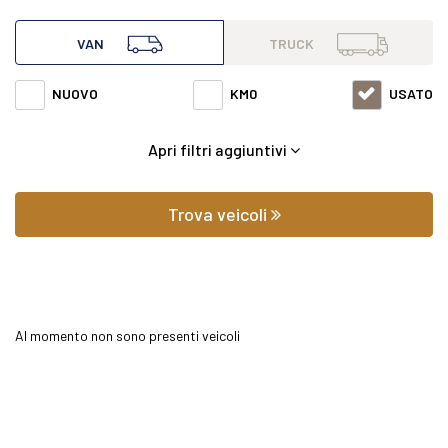
all'interno di questa pagina abbiamo a disposizione
VAN
TRUCK
Mercedes van Sprinter 319 3.0 cdi f 43/35 rwd h2 7g-tronic
NUOVO
KM0
USATO
con varie fasce di prezzi ed equipaggiamenti in grado di
Apri filtri aggiuntivi
soddisfare qualsiasi esigenza di comfort o prestazione.
Oltre a conoscere il prezzo potrai scoprire gli
Trova veicoli
equipaggiamenti, le foto di interni ed esterni, le tipologie di
allestimento ed il chilometraggio (nel caso di veicoli usati).
Al momento non sono presenti veicoli
Contattaci per richiedere qualsiasi informazione o un
preventivo gratuito.