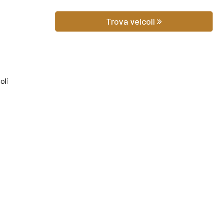
 prezzo potrai scoprire gli equipaggiamenti, le foto di interni ed ester
Trova veicoli
hilometraggio (nel caso di veicoli usati).
iedere qualsiasi informazione o un preventivo gratuito.
oli