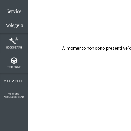
Oltre a conoscere il
allestimento ed il c
Contattaci per rich
Al momento non sono presenti veic