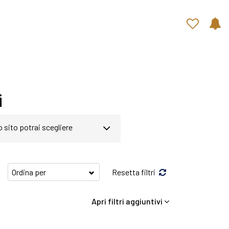
Contatti rapidi
i
o sito potrai scegliere
gina abbiamo a disposizione
Resetta filtri
o di soddisfare qualsiasi
Apri filtri aggiuntivi