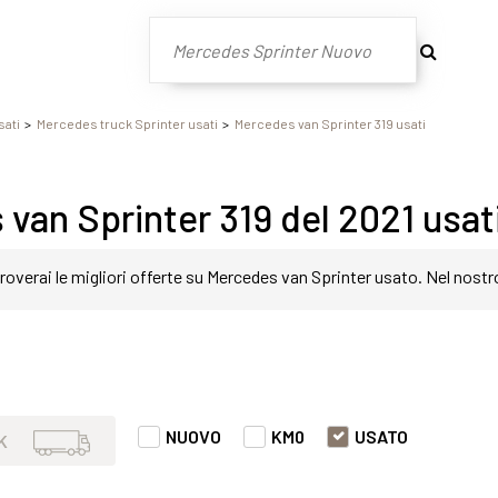
sati
Mercedes truck Sprinter usati
Mercedes van Sprinter 319 usati
van Sprinter 319 del 2021 usat
roverai le migliori offerte su Mercedes van Sprinter usato. Nel nostr
in modo semplice e veloce. Nello specifico, all'interno di questa pa
er 319 del 2021 con varie fasce di prezzi ed equipaggiamenti in grad
NUOVO
KM0
USATO
K
t o prestazione.