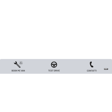
Copyright 2026 TRIVELLATO VEICOLI INDUSTRIALI S.R.L. - All rights reserved
- Capitale sociale Euro 26.000 i.v. - P.IVA / Codice Fiscale / Registro Imprese
di Vicenza n. 00562420240