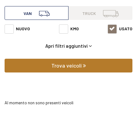
all'interno di questa pagina abbiamo a disposizione
VAN
TRUCK
Mercedes van Sprinter 317 2.0 cdi f 37/35 rwd h2 9g-tronic
NUOVO
KM0
USATO
con varie fasce di prezzi ed equipaggiamenti in grado di
Apri filtri aggiuntivi
soddisfare qualsiasi esigenza di comfort o prestazione.
Oltre a conoscere il prezzo potrai scoprire gli
Trova veicoli
equipaggiamenti, le foto di interni ed esterni, le tipologie di
allestimento ed il chilometraggio (nel caso di veicoli usati).
Al momento non sono presenti veicoli
Contattaci per richiedere qualsiasi informazione o un
preventivo gratuito.