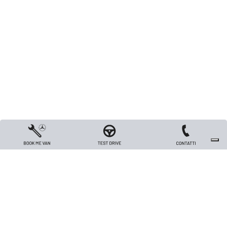
Copyright 2026 TRIVELLATO VEICOLI INDUSTRIALI S.R.L. - All rights reserved
- Capitale sociale Euro 26.000 i.v. - P.IVA / Codice Fiscale / Registro Imprese
di Vicenza n. 00562420240