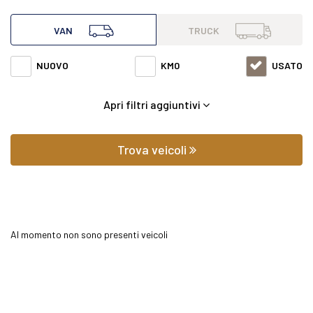
all'interno di questa pagina abbiamo a disposizione
VAN
TRUCK
Mercedes van Sprinter 315 2.0 cdi t 37/35 rwd con varie
NUOVO
KM0
USATO
fasce di prezzi ed equipaggiamenti in grado di soddisfare
Apri filtri aggiuntivi
qualsiasi esigenza di comfort o prestazione.
Oltre a conoscere il prezzo potrai scoprire gli
Trova veicoli
equipaggiamenti, le foto di interni ed esterni, le tipologie di
allestimento ed il chilometraggio (nel caso di veicoli usati).
Al momento non sono presenti veicoli
Contattaci per richiedere qualsiasi informazione o un
preventivo gratuito.