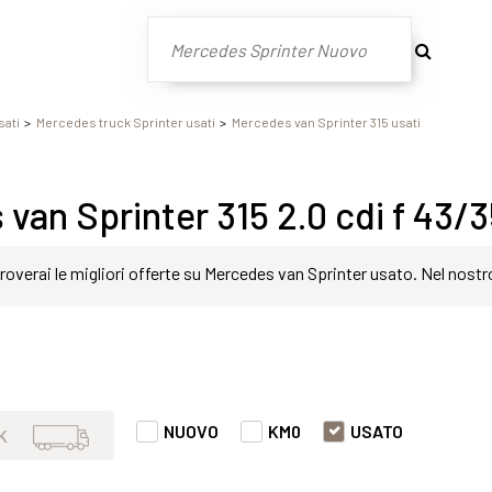
sati
Mercedes truck Sprinter usati
Mercedes van Sprinter 315 usati
van Sprinter 315 2.0 cdi f 43/3
roverai le migliori offerte su Mercedes van Sprinter usato. Nel nostr
in modo semplice e veloce. Nello specifico, all'interno di questa pa
er 315 2.0 cdi f 43/35 rwd h2 con varie fasce di prezzi ed equipaggi
NUOVO
KM0
USATO
K
 di comfort o prestazione.