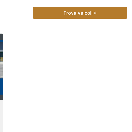
 prezzo potrai scoprire gli equipaggiamenti, le foto di interni ed ester
Trova veicoli
hilometraggio (nel caso di veicoli usati).
iedere qualsiasi informazione o un preventivo gratuito.