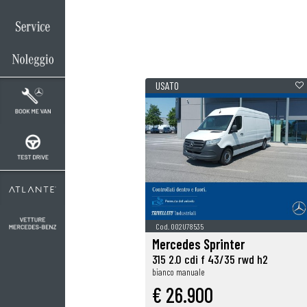
Oltre a conoscere il
allestimento ed il c
Contattaci per rich
USATO
Cod. 002U78535
Mercedes Sprinter
315 2.0 cdi f 43/35 rwd h2
bianco manuale
€ 26.900