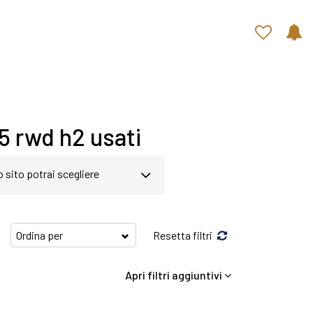
Contatti rapidi
5 rwd h2 usati
o sito potrai scegliere
gina abbiamo a disposizione
Resetta filtri
amenti in grado di soddisfare
Apri filtri aggiuntivi