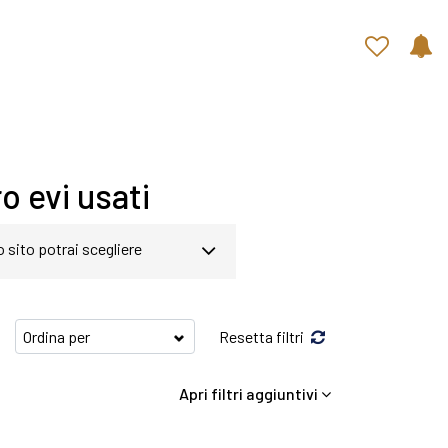
Contatti rapidi
o evi usati
o sito potrai scegliere
gina abbiamo a disposizione
Resetta filtri
nti in grado di soddisfare
Apri filtri aggiuntivi