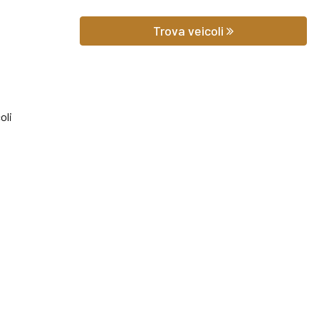
 prezzo potrai scoprire gli equipaggiamenti, le foto di interni ed ester
Trova veicoli
hilometraggio (nel caso di veicoli usati).
iedere qualsiasi informazione o un preventivo gratuito.
oli