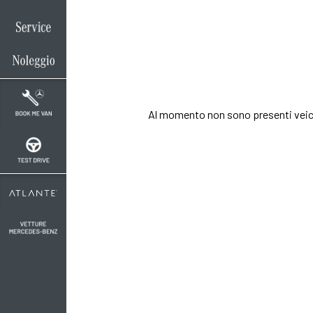
Oltre a conoscere il
allestimento ed il c
Contattaci per rich
Al momento non sono presenti veic