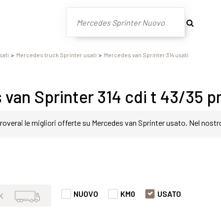
sati
Mercedes truck Sprinter usati
Mercedes van Sprinter 314 usati
van Sprinter 314 cdi t 43/35 pr
roverai le migliori offerte su Mercedes van Sprinter usato. Nel nostr
in modo semplice e veloce. Nello specifico, all'interno di questa pa
er 314 cdi t 43/35 pro evi con varie fasce di prezzi ed equipaggiame
NUOVO
KM0
USATO
K
 di comfort o prestazione.