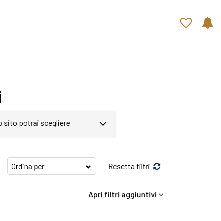
Contatti rapidi
i
o sito potrai scegliere
gina abbiamo a disposizione
Resetta filtri
o di soddisfare qualsiasi
Apri filtri aggiuntivi