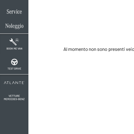
Oltre a conoscere il
allestimento ed il c
Contattaci per rich
Al momento non sono presenti veic