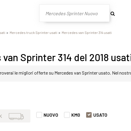
sati
Mercedes truck Sprinter usati
Mercedes van Sprinter 314 usati
van Sprinter 314 del 2018 usat
roverai le migliori offerte su Mercedes van Sprinter usato. Nel nostr
in modo semplice e veloce. Nello specifico, all'interno di questa pa
er 314 del 2018 con varie fasce di prezzi ed equipaggiamenti in grad
NUOVO
KM0
USATO
K
t o prestazione.