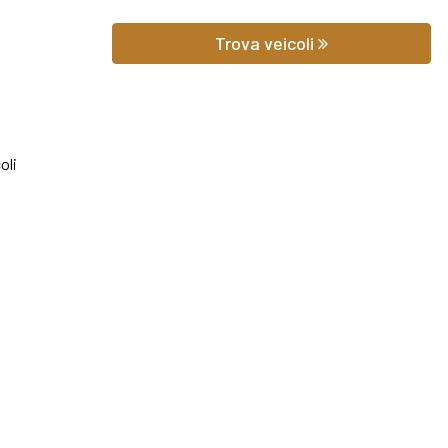
 prezzo potrai scoprire gli equipaggiamenti, le foto di interni ed ester
Trova veicoli
hilometraggio (nel caso di veicoli usati).
iedere qualsiasi informazione o un preventivo gratuito.
oli