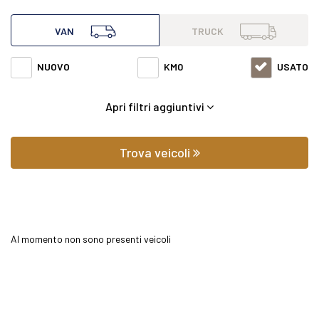
all'interno di questa pagina abbiamo a disposizione
VAN
TRUCK
Mercedes van Sprinter 314 2.1 cdi t 43/35 rwd con varie
NUOVO
KM0
USATO
fasce di prezzi ed equipaggiamenti in grado di soddisfare
Apri filtri aggiuntivi
qualsiasi esigenza di comfort o prestazione.
Oltre a conoscere il prezzo potrai scoprire gli
Trova veicoli
equipaggiamenti, le foto di interni ed esterni, le tipologie di
allestimento ed il chilometraggio (nel caso di veicoli usati).
Al momento non sono presenti veicoli
Contattaci per richiedere qualsiasi informazione o un
preventivo gratuito.