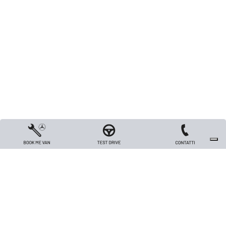
Copyright 2026 TRIVELLATO VEICOLI INDUSTRIALI S.R.L. - All rights reserved
- Capitale sociale Euro 26.000 i.v. - P.IVA / Codice Fiscale / Registro Imprese
di Vicenza n. 00562420240