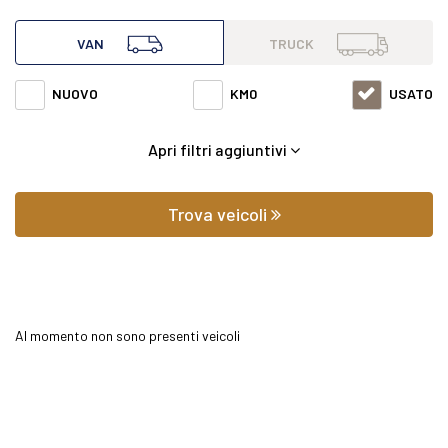
all'interno di questa pagina abbiamo a disposizione
VAN
TRUCK
Mercedes van Sprinter 311 del 2019 con varie fasce di prezzi
NUOVO
KM0
USATO
ed equipaggiamenti in grado di soddisfare qualsiasi
Apri filtri aggiuntivi
esigenza di comfort o prestazione.
Oltre a conoscere il prezzo potrai scoprire gli
Trova veicoli
equipaggiamenti, le foto di interni ed esterni, le tipologie di
allestimento ed il chilometraggio (nel caso di veicoli usati).
Al momento non sono presenti veicoli
Contattaci per richiedere qualsiasi informazione o un
preventivo gratuito.