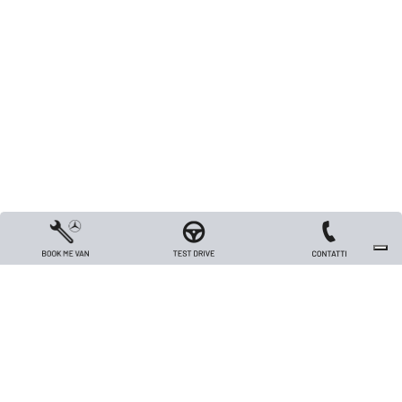
Copyright 2026 TRIVELLATO VEICOLI INDUSTRIALI S.R.L. - All rights reserved
- Capitale sociale Euro 26.000 i.v. - P.IVA / Codice Fiscale / Registro Imprese
di Vicenza n. 00562420240