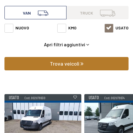
all'interno di questa pagina abbiamo a disposizione
VAN
TRUCK
Mercedes van Sprinter del 2023 con varie fasce di prezzi ed
NUOVO
KM0
USATO
equipaggiamenti in grado di soddisfare qualsiasi esigenza
Apri filtri aggiuntivi
di comfort o prestazione.
Oltre a conoscere il prezzo potrai scoprire gli
Trova veicoli
equipaggiamenti, le foto di interni ed esterni, le tipologie di
allestimento ed il chilometraggio (nel caso di veicoli usati).
USATO
USATO
Cod. 002U78630
Cod. 002U78674
Contattaci per richiedere qualsiasi informazione o un
preventivo gratuito.