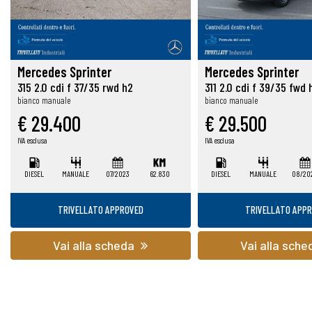
Mercedes Sprinter
Mercedes Sprinter
315 2.0 cdi f 37/35 rwd h2
311 2.0 cdi f 39/35 fwd 
bianco manuale
bianco manuale
€ 29.400
€ 29.500
IVA esclusa
IVA esclusa
DIESEL
MANUALE
07/2023
62.830
DIESEL
MANUALE
08/20
TRIVELLATO APPROVED
TRIVELLATO APP
Vai alla scheda
Vai alla sch