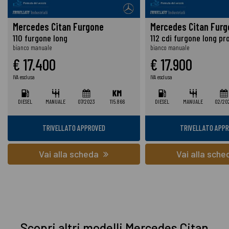
Mercedes Citan Furgone
Mercedes Citan Furg
110 furgone long
112 cdi furgone long pr
bianco manuale
bianco manuale
€ 17.400
€ 17.900
IVA esclusa
IVA esclusa
DIESEL
MANUALE
07/2023
115.866
DIESEL
MANUALE
02/20
TRIVELLATO APPROVED
TRIVELLATO APP
Vai alla scheda
Vai alla sch
Scopri altri modelli Mercedes Citan