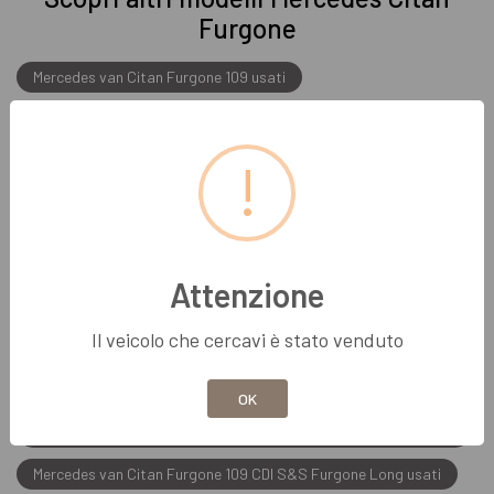
Furgone
Mercedes van Citan Furgone 109 usati
Mercedes van Citan Furgone 110 usati
Mercedes van Citan Furgone 111 usati
Mercedes van Citan Furgone 112 usati
Mercedes van Citan Furgone 45 usati
Attenzione
Mercedes van Citan Furgone 109 CDI Furgone Long usati
Mercedes van Citan Furgone 109 cdi long blueff. e6 usati
Il veicolo che cercavi è stato venduto
Mercedes van Citan Furgone 109 cdi long e5 usati
OK
Mercedes van Citan Furgone 109 cdi mixto extralong blueff. e6
usati
Mercedes van Citan Furgone 109 CDI S&S Furgone Long usati