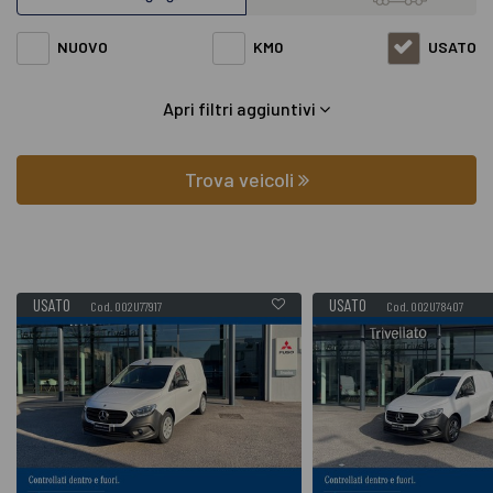
disposizione Mercedes van Citan Furgone con varie fasce di
NUOVO
KM0
USATO
prezzi ed equipaggiamenti in grado di soddisfare qualsiasi
Apri filtri aggiuntivi
esigenza di comfort o prestazione.
Oltre a conoscere il prezzo potrai scoprire gli
Trova veicoli
equipaggiamenti, le foto di interni ed esterni, le tipologie di
allestimento ed il chilometraggio (nel caso di veicoli usati).
USATO
USATO
Cod. 002U77917
Cod. 002U78407
Contattaci per richiedere qualsiasi informazione o un
preventivo gratuito.