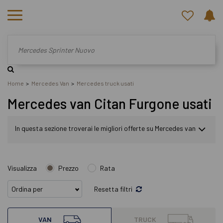
Home
Mercedes Van
Mercedes truck usati
Mercedes van Citan Furgone usati
In questa sezione troverai le migliori offerte su Mercedes van
Citan Furgone usato. Nel nostro sito potrai scegliere
Visualizza
Prezzo
Rata
Mercedes Citan Furgone in modo semplice e veloce. Nello
Resetta filtri
specifico, all'interno di questa pagina abbiamo a
VAN
TRUCK