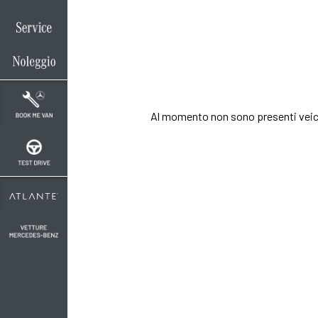
Oltre a conoscere il
allestimento ed il c
Contattaci per rich
Al momento non sono presenti veic