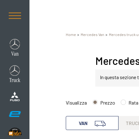
Home
Mercedes Van
Mercedes truck u
Mercedes 
In questa sezione t
Citan in modo semp
Visualizza
Prezzo
Rata
Citan 111 CDI Kombi
VAN
TRUC
comfort o prestaz