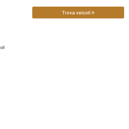
 prezzo potrai scoprire gli equipaggiamenti, le foto di interni ed ester
Trova veicoli
hilometraggio (nel caso di veicoli usati).
iedere qualsiasi informazione o un preventivo gratuito.
oli