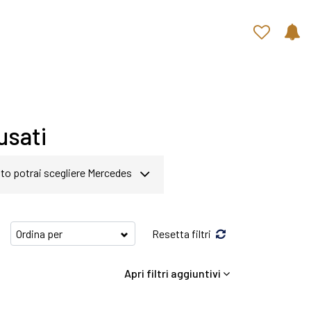
Contatti rapidi
usati
sito potrai scegliere Mercedes
o a disposizione Mercedes van
Resetta filtri
isfare qualsiasi esigenza di
Apri filtri aggiuntivi