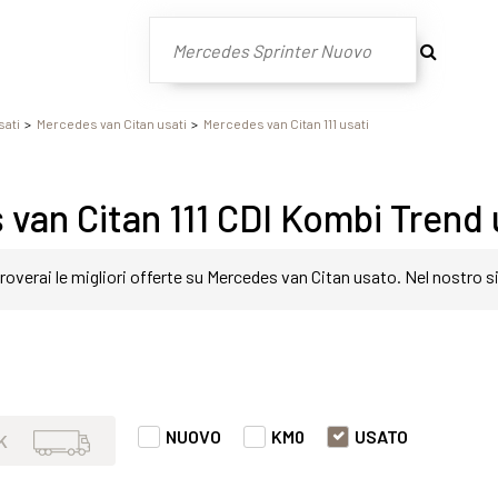
sati
Mercedes van Citan usati
Mercedes van Citan 111 usati
van Citan 111 CDI Kombi Trend 
roverai le migliori offerte su Mercedes van Citan usato. Nel nostro 
lice e veloce. Nello specifico, all'interno di questa pagina abbiam
 Trend con varie fasce di prezzi ed equipaggiamenti in grado di sodd
NUOVO
KM0
USATO
K
ione.