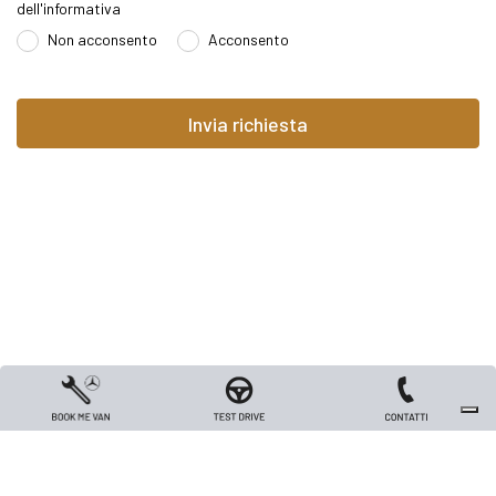
dell'informativa
Non acconsento
Acconsento
Copyright 2026 TRIVELLATO VEICOLI INDUSTRIALI S.R.L. - All rights reserved
- Capitale sociale Euro 26.000 i.v. - P.IVA / Codice Fiscale / Registro Imprese
di Vicenza n. 00562420240