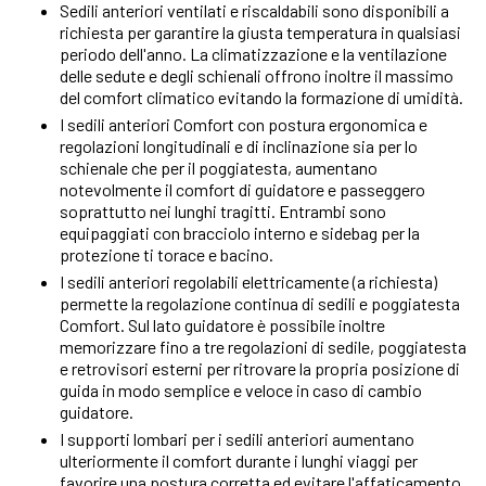
Sedili anteriori ventilati e riscaldabili sono disponibili a
richiesta per garantire la giusta temperatura in qualsiasi
periodo dell'anno. La climatizzazione e la ventilazione
delle sedute e degli schienali offrono inoltre il massimo
del comfort climatico evitando la formazione di umidità.
I sedili anteriori Comfort con postura ergonomica e
regolazioni longitudinali e di inclinazione sia per lo
schienale che per il poggiatesta, aumentano
notevolmente il comfort di guidatore e passeggero
soprattutto nei lunghi tragitti. Entrambi sono
equipaggiati con bracciolo interno e sidebag per la
protezione ti torace e bacino.
I sedili anteriori regolabili elettricamente (a richiesta)
permette la regolazione continua di sedili e poggiatesta
Comfort. Sul lato guidatore è possibile inoltre
memorizzare fino a tre regolazioni di sedile, poggiatesta
e retrovisori esterni per ritrovare la propria posizione di
guida in modo semplice e veloce in caso di cambio
guidatore.
I supporti lombari per i sedili anteriori aumentano
ulteriormente il comfort durante i lunghi viaggi per
favorire una postura corretta ed evitare l'affaticamento