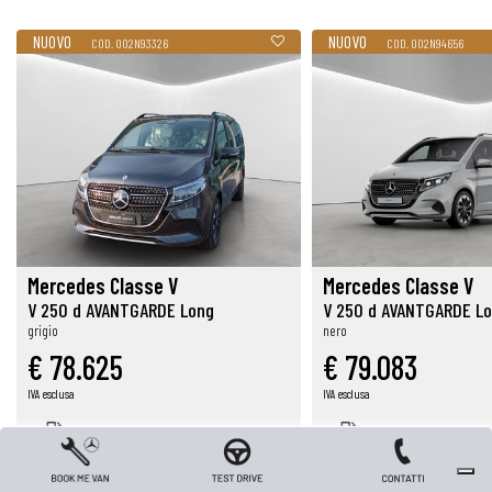
NUOVO
NUOVO
COD. 002N93326
COD. 002N94656
Mercedes Classe V
Mercedes Classe V
V 250 d AVANTGARDE Long
V 250 d AVANTGARDE L
grigio
nero
€ 78.625
€ 79.083
IVA esclusa
IVA esclusa
DIESEL
DIESEL